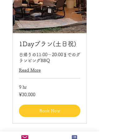
1Dayプラン(土日祝)
日帰りの11:00〜20:00までのグ
ランピングBBQ
Read More
9 hr
30,000
¥30,000
Japanese
yen
Book Now