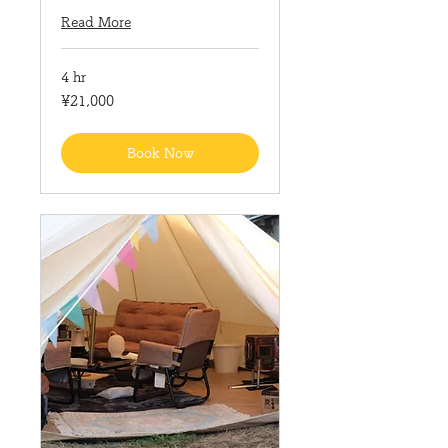
Read More
4 hr
21,000
¥21,000
Japanese
yen
Book Now