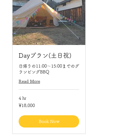
Dayプラン(土日祝)
日帰りの11:00〜15:00までのグ
ランピングBBQ
Read More
4 hr
18,000
¥18,000
Japanese
yen
Book Now