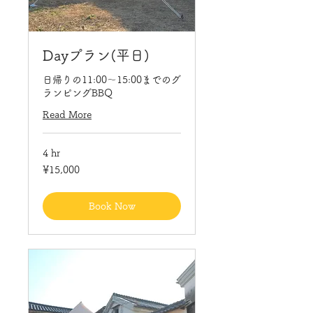
Dayプラン(平日)
日帰りの11:00〜15:00までのグ
ランピングBBQ
Read More
4 hr
15,000
¥15,000
Japanese
yen
Book Now