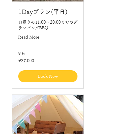
1Dayプラン(平日)
日帰りの11:00〜20:00までのグ
ランピングBBQ
Read More
9 hr
27,000
¥27,000
Japanese
yen
Book Now