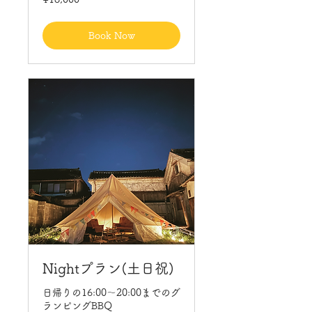
Japanese
yen
Book Now
Nightプラン(土日祝)
日帰りの16:00〜20:00までのグ
ランピングBBQ