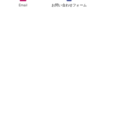
ご不明な点がございましたら
お気軽に
Email
お問い合わせフォーム
お問い合わせください。
送信